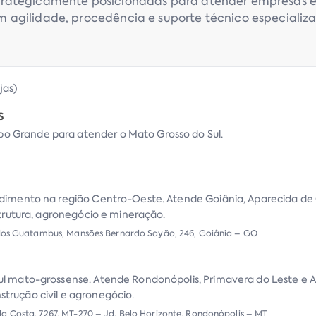
rategicamente posicionadas para atender empresas e 
 agilidade, procedência e suporte técnico especializ
ojas
)
S
 Grande para atender o Mato Grosso do Sul.
ndimento na região Centro-Oeste. Atende Goiânia, Aparecida de 
estrutura, agronegócio e mineração.
 dos Guatambus, Mansões Bernardo Sayão, 246, Goiânia – GO
ul mato-grossense. Atende Rondonópolis, Primavera do Leste e 
trução civil e agronegócio.
a Costa, 7267, MT-270 – Jd. Belo Horizonte, Rondonópolis – MT