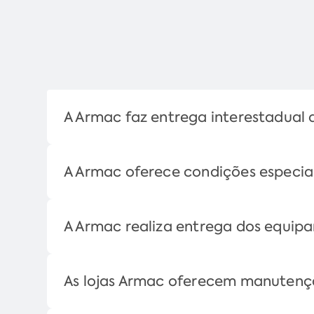
A Armac faz entrega interestadual
A Armac oferece condições especia
A Armac realiza entrega dos equip
As lojas Armac oferecem manuten