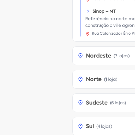
Sinop
–
MT
Referência no norte ma
construção civil e agro
Rua Colonizador Ênio Pi
Nordeste
(
3 lojas
)
Norte
(
1 loja
)
Sudeste
(
6 lojas
)
Sul
(
4 lojas
)