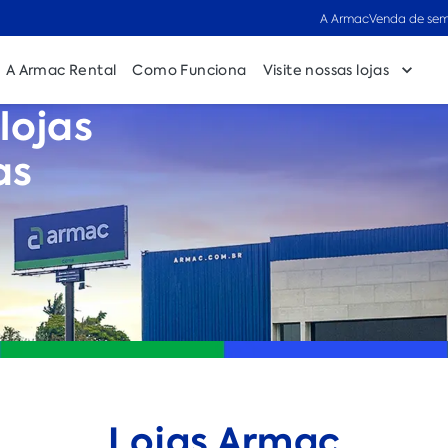
A Armac
Venda de sem
A Armac Rental
Como Funciona
Visite nossas lojas
lojas
as
Lojas Armac