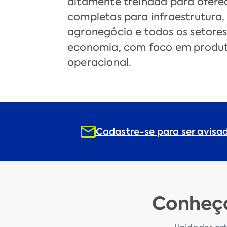
altamente treinada para ofere
completas para infraestrutura,
agronegócio e todos os setores 
economia, com foco em produt
operacional.
Cadastre-se para ser avisa
Conheça