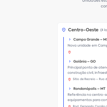
Unidades est
com
Centro-Oeste
(
4 l
Campo Grande
–
M
Nova unidade em Campo
Goiânia
–
GO
Principal ponto de ate
construção civil, infra
Sítio de Recreio – Rua
Rondonópolis
–
MT
Referência no centro-s
equipamentos para cons
Rod. Fernando Corrêa d