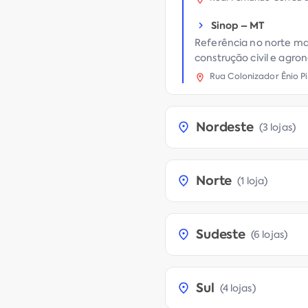
Sinop
–
MT
Referência no norte ma
construção civil e agro
Rua Colonizador Ênio Pi
Nordeste
(
3 lojas
)
Norte
(
1 loja
)
Sudeste
(
6 lojas
)
Sul
(
4 lojas
)