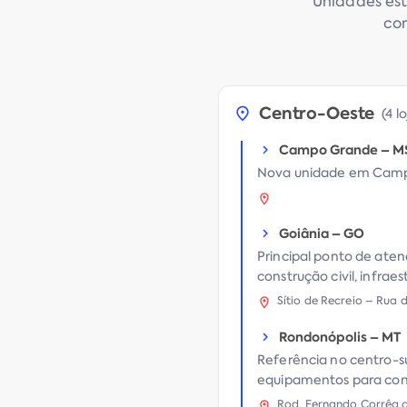
Unidades est
com
Centro-Oeste
(
4 l
Campo Grande
–
M
Nova unidade em Campo
Goiânia
–
GO
Principal ponto de ate
construção civil, infra
Sítio de Recreio – Rua
Rondonópolis
–
MT
Referência no centro-s
equipamentos para cons
Rod. Fernando Corrêa d