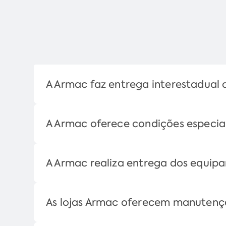
A Armac faz entrega interestadual
A Armac oferece condições especia
A Armac realiza entrega dos equip
As lojas Armac oferecem manuten