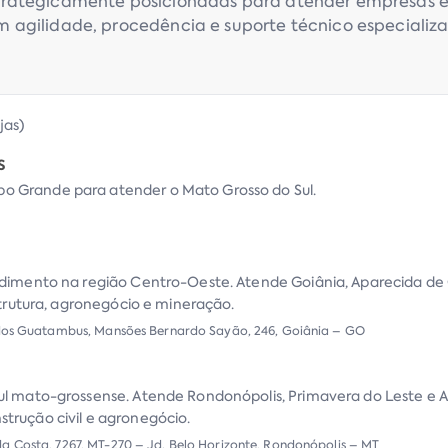
rategicamente posicionadas para atender empresas e 
 agilidade, procedência e suporte técnico especializ
ojas
)
S
 Grande para atender o Mato Grosso do Sul.
ndimento na região Centro-Oeste. Atende Goiânia, Aparecida de 
estrutura, agronegócio e mineração.
 dos Guatambus, Mansões Bernardo Sayão, 246, Goiânia – GO
ul mato-grossense. Atende Rondonópolis, Primavera do Leste e 
trução civil e agronegócio.
a Costa, 7267, MT-270 – Jd. Belo Horizonte, Rondonópolis – MT