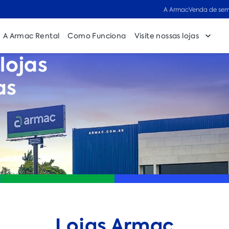
A Armac
Venda de sem
A Armac Rental
Como Funciona
Visite nossas lojas
lojas
as
Lojas Armac