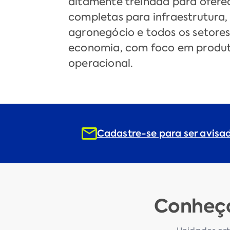
altamente treinada para ofere
completas para infraestrutura,
agronegócio e todos os setores 
economia, com foco em produt
operacional.
Cadastre-se para ser avisa
Conheça