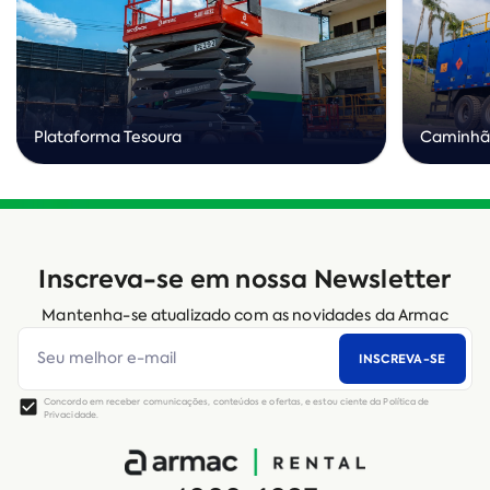
Plataforma Tesoura
Caminhã
Inscreva-se em nossa Newsletter
Mantenha-se atualizado com as novidades da Armac
INSCREVA-SE
Concordo em receber comunicações, conteúdos e ofertas, e estou ciente da Política de
Privacidade.