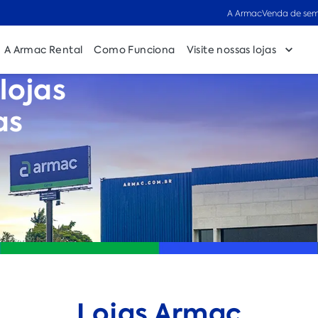
A Armac
Venda de sem
A Armac Rental
Como Funciona
Visite nossas lojas
lojas
as
Lojas Armac