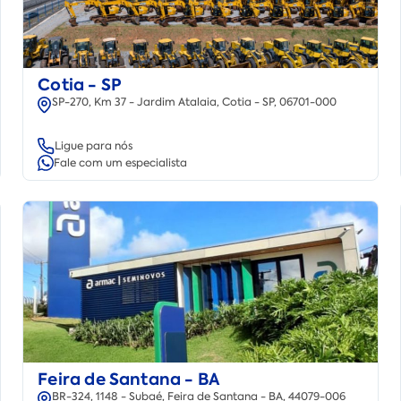
Cotia - SP
SP-270, Km 37 - Jardim Atalaia, Cotia - SP, 06701-000
Ligue para nós
Fale com um especialista
Feira de Santana - BA
BR-324, 1148 - Subaé, Feira de Santana - BA, 44079-006